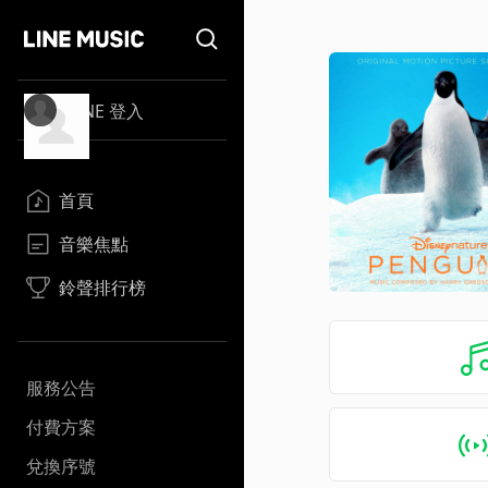
LINE 登入
首頁
音樂焦點
鈴聲排行榜
服務公告
付費方案
兌換序號