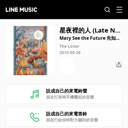
星夜裡的人 (Late Nig
ht Version)
Mary See the Future 先知瑪
莉
The Loner
2015-09-26
設成自己的來電鈴聲
朋友打來時手機響起的音樂
設成自己的來電答鈴
朋友打給你時對方聽到的音樂