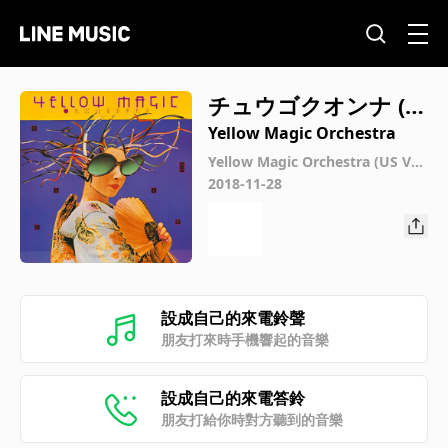
チュウゴクオンナ (ニ
センジュウハチボブ
Yellow Magic Orchestra
ラディックリマスタ
Yellow Magic Orchestra (US Ver
sion)
2018-11-28
リング)
設成自己的來電鈴聲
朋友打來時手機響起的音樂
設成自己的來電答鈴
朋友打給你時對方聽到的音樂