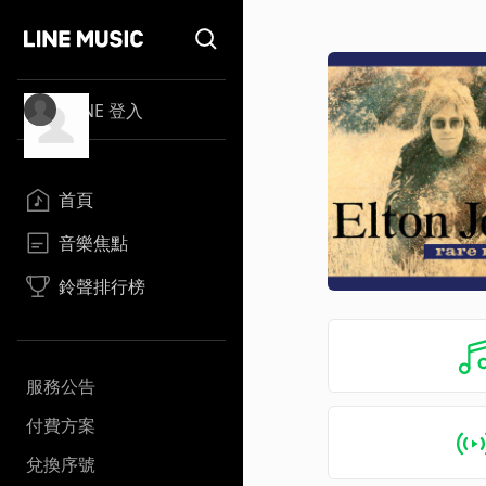
LINE 登入
首頁
音樂焦點
鈴聲排行榜
服務公告
付費方案
兌換序號