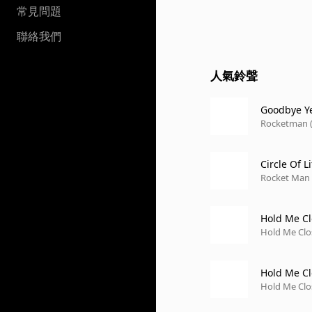
常見問題
聯絡我們
人氣鈴聲
Goodbye Ye
Rocketman (
Circle Of Li
Rocket Man 
Hold Me Cl
Hold Me Clo
Hold Me Cl
Hold Me Clo