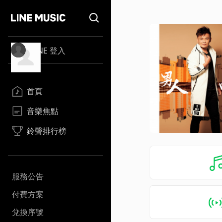
LINE 登入
首頁
音樂焦點
鈴聲排行榜
服務公告
付費方案
兌換序號