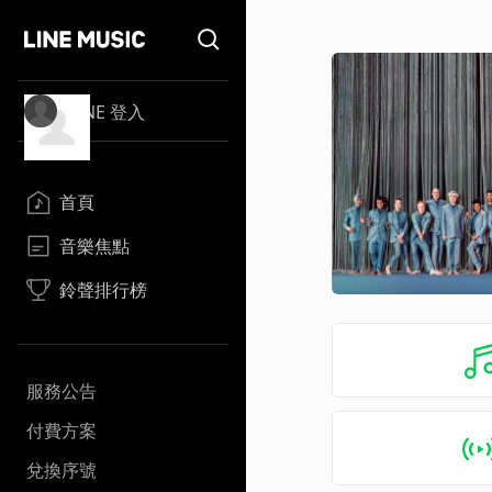
LINE 登入
首頁
音樂焦點
鈴聲排行榜
服務公告
付費方案
兌換序號