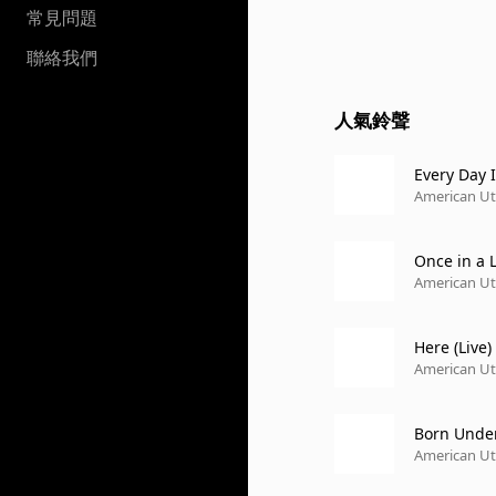
常見問題
聯絡我們
人氣鈴聲
Every Day I
American Ut
Once in a L
American Ut
Here (Live)
American Ut
Born Under
American Ut