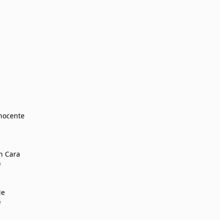
Inocente
n Cara
e
Me
e