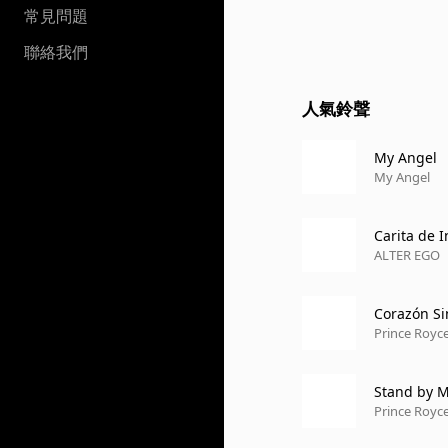
常見問題
聯絡我們
人氣鈴聲
My Angel
My Angel
Carita de 
ALTER EGO
Corazón Si
Prince Royc
Stand by 
Prince Royc