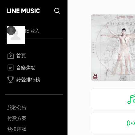
LINE 登入
首頁
音樂焦點
鈴聲排行榜
服務公告
付費方案
兌換序號