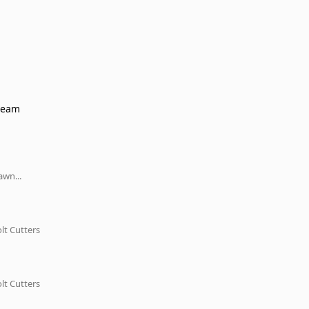
ream
wn...
lt Cutters
lt Cutters