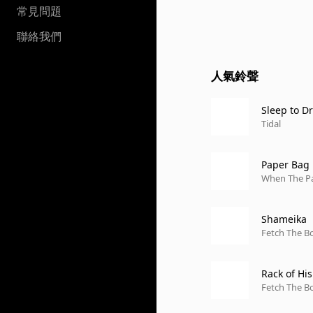
常見問題
聯絡我們
人氣鈴聲
Sleep to D
Tidal
Paper Bag
When The Pa
Shameika
Fetch The Bo
Rack of His
Fetch The Bo