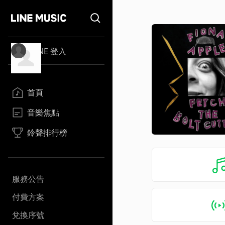
LINE 登入
首頁
音樂焦點
鈴聲排行榜
服務公告
付費方案
兌換序號