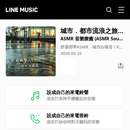
城市．都市流浪之旅
(City-Urban wander
ASMR 音樂療癒 (ASMR Soun
d)
ing)
舒適雨季ASMR．城市白噪音 ( Rai
ning City Ambience)
2020-05-23
設成自己的來電鈴聲
朋友打來時手機響起的音樂
設成自己的來電答鈴
朋友打給你時對方聽到的音樂