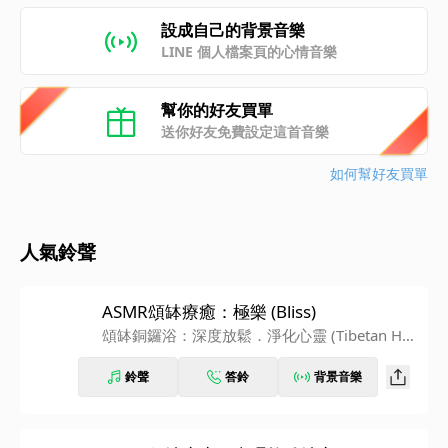
設成自己的背景音樂
LINE 個人檔案頁的心情音樂
幫你的好友買單
送你好友免費設定這首音樂
如何幫好友買單
人氣鈴聲
ASMR頌缽療癒：極樂 (Bliss)
頌缽銅鑼浴：深度放鬆．淨化心靈 (Tibetan Hea
ling Sounds)
鈴聲
答鈴
背景音樂