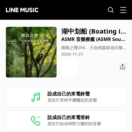
湖中划船 (Boating in
the lake)
ASMR 音樂療癒 (ASMR Soun
d)
樹鳥之聲SPA．大自然森林浴白噪
音 (Forest Bathing)
2020-11-21
設成自己的來電鈴聲
朋友打來時手機響起的音樂
設成自己的來電答鈴
朋友打給你時對方聽到的音樂