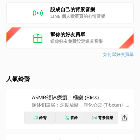
設成自己的背景音樂
LINE 個人檔案頁的心情音樂
幫你的好友買單
送你好友免費設定這首音樂
如何幫好友買單
人氣鈴聲
ASMR頌缽療癒：極樂 (Bliss)
頌缽銅鑼浴：深度放鬆．淨化心靈 (Tibetan Hea
ling Sounds)
鈴聲
答鈴
背景音樂