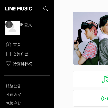
LINE 登入
首頁
音樂焦點
鈴聲排行榜
服務公告
付費方案
兌換序號