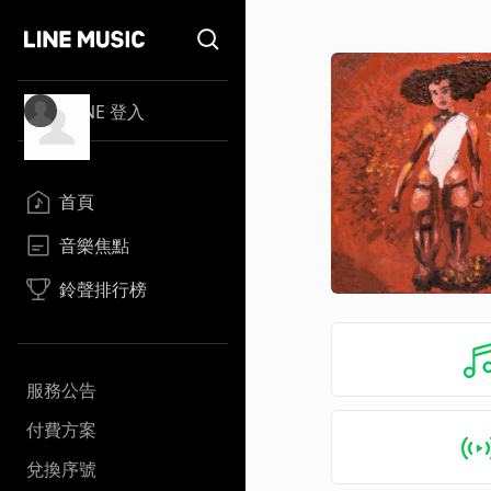
LINE 登入
首頁
音樂焦點
鈴聲排行榜
服務公告
付費方案
兌換序號