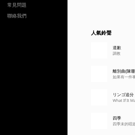
常見問題
聯絡我們
人氣鈴聲
道歉
調教
離別曲(陳珊妮
如果有一件
リンゴ追分 (
What If It M
四季
四季末的唱