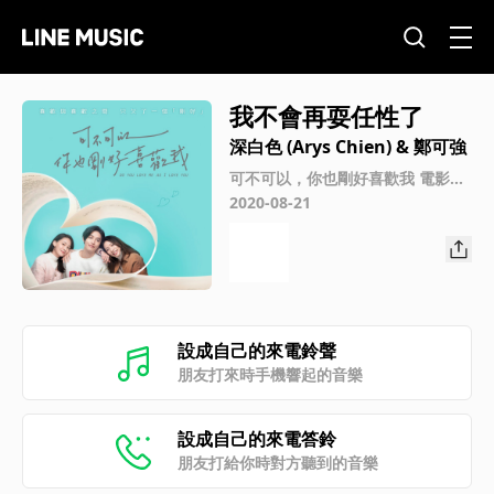
我不會再耍任性了
深白色 (Arys Chien) & 鄭可強
可不可以，你也剛好喜歡我 電影原
聲帶
2020-08-21
設成自己的來電鈴聲
朋友打來時手機響起的音樂
設成自己的來電答鈴
朋友打給你時對方聽到的音樂