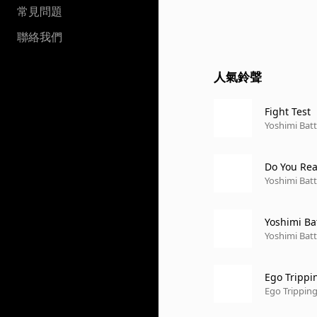
常見問題
聯絡我們
人氣鈴聲
Fight Test
Yoshimi Batt
Do You Rea
Yoshimi Batt
Yoshimi Bat
Yoshimi Batt
Ego Trippin
Ego Tripping