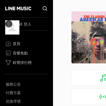
LINE 登入
首頁
音樂焦點
鈴聲排行榜
服務公告
付費方案
兌換序號