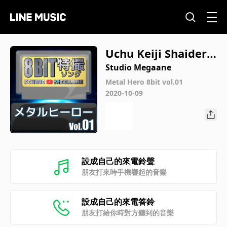
Uchu Keiji Shaider/
Space Sheriff Shaid
Studio Megaane
er
Metal Hero 8bit vol.01
2020-10-09
設成自己的來電鈴聲
朋友打來時手機響起的音樂
設成自己的來電答鈴
朋友打給你時對方聽到的音樂