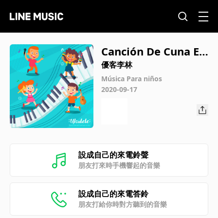
Canción De Cuna E
manuel
優客李林
Música Para niños
2020-09-17
設成自己的來電鈴聲
朋友打來時手機響起的音樂
設成自己的來電答鈴
朋友打給你時對方聽到的音樂