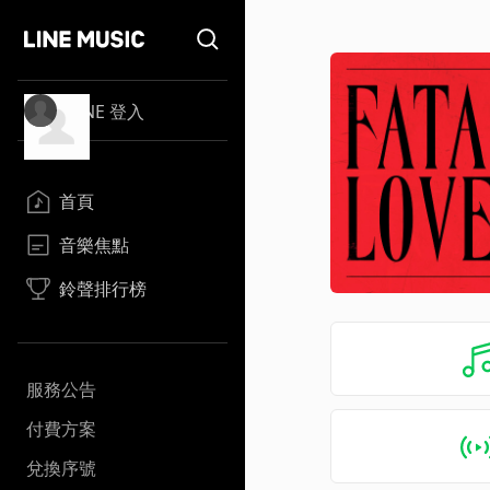
LINE 登入
首頁
音樂焦點
鈴聲排行榜
服務公告
付費方案
兌換序號