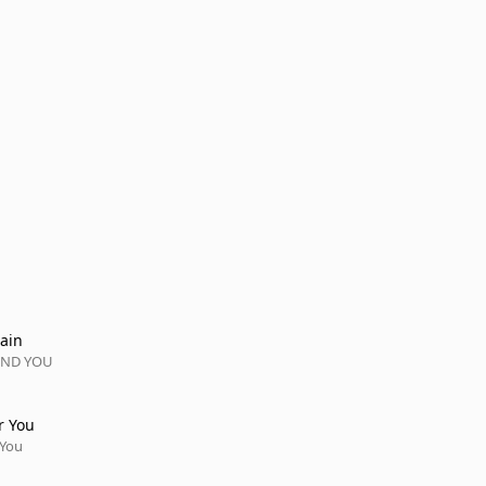
ain
IND YOU
r You
 You