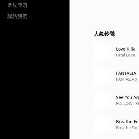
常見問題
聯絡我們
人氣鈴聲
Love Killa
Fatal Love
FANTASIA
FANTASIA X
See You Ag
FOLLOW - F
Breathe Fo
Breathe For