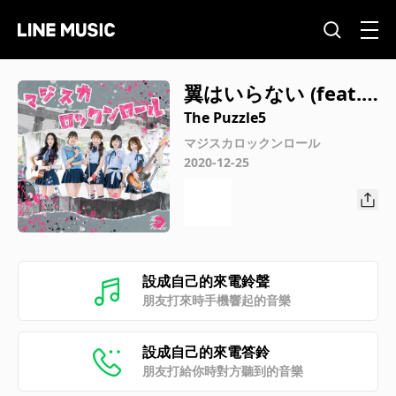
翼はいらない (feat.
KOHA)
The Puzzle5
マジスカロックンロール
2020-12-25
設成自己的來電鈴聲
朋友打來時手機響起的音樂
設成自己的來電答鈴
朋友打給你時對方聽到的音樂