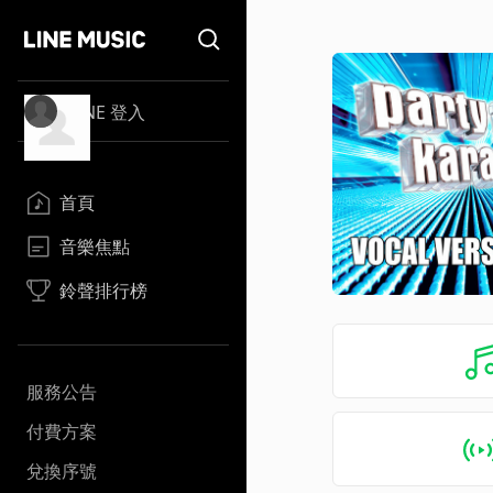
LINE 登入
首頁
音樂焦點
鈴聲排行榜
服務公告
付費方案
兌換序號