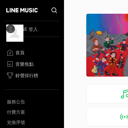
LINE 登入
首頁
音樂焦點
鈴聲排行榜
服務公告
付費方案
兌換序號