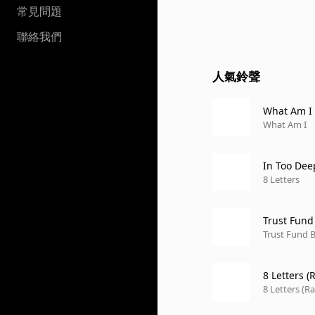
常見問題
聯絡我們
人氣鈴聲
What Am I
What Am I
In Too Dee
8 Letters
Trust Fund
Trust Fund 
8 Letters 
8 Letters (R