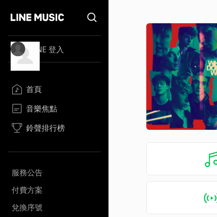
LINE 登入
首頁
音樂焦點
鈴聲排行榜
服務公告
付費方案
兌換序號