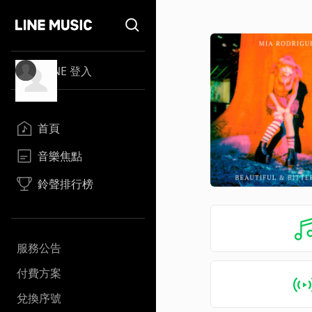
LINE 登入
首頁
音樂焦點
鈴聲排行榜
服務公告
付費方案
兌換序號