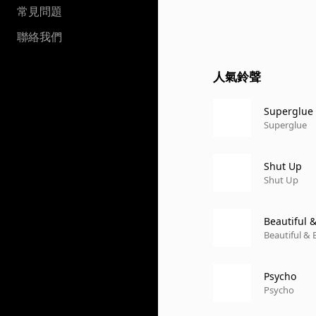
常見問題
聯絡我們
人氣鈴聲
Superglue
Superglue
Shut Up
Shut Up
Beautiful 
Beautiful & 
Psycho
Psycho