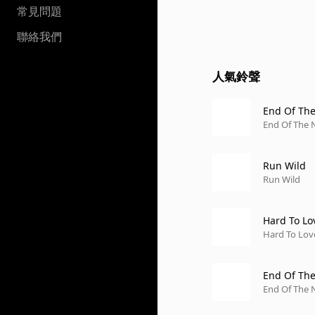
常見問題
聯絡我們
人氣鈴聲
End Of The
End Of The 
Run Wild
Run Wild
Hard To Lo
Hard To Lov
End Of The
End Of The 