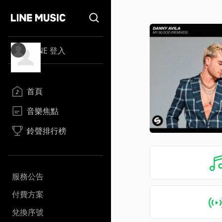
LINE 登入
首頁
音樂焦點
鈴聲排行榜
服務公告
付費方案
兌換序號