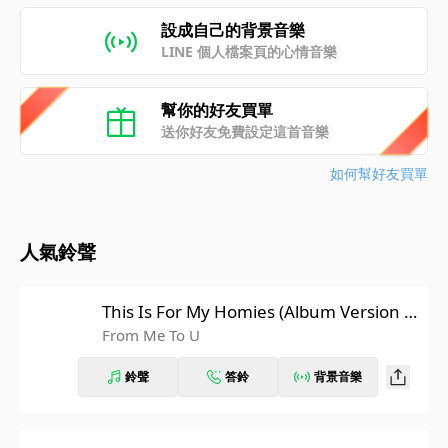
設成自己的背景音樂
LINE 個人檔案頁的心情音樂
幫你的好友買單
送你好友免費設定這首音樂
如何幫好友買單
人氣鈴聲
This Is For My Homies (Album Version (E
dited))
From Me To U
鈴聲
答鈴
背景音樂