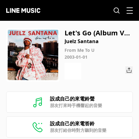
Let's Go (Album Ver
sion (Edited))
Juelz Santana
From Me To U
2003-01-01
設成自己的來電鈴聲
朋友打來時手機響起的音樂
設成自己的來電答鈴
朋友打給你時對方聽到的音樂