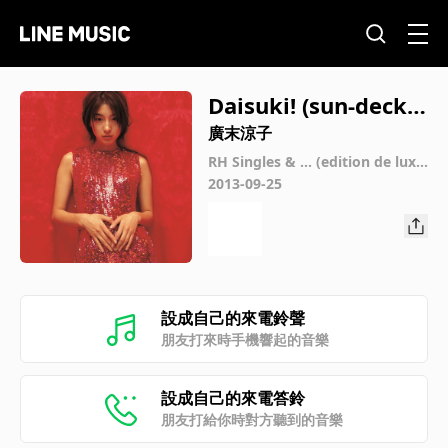
Daisuki! (sun-deck v
ersion)
廣末涼子
RH Singles & ... (edition de lux
e)
2013-09-25
設成自己的來電鈴聲
朋友打來時手機響起的音樂
設成自己的來電答鈴
朋友打給你時對方聽到的音樂