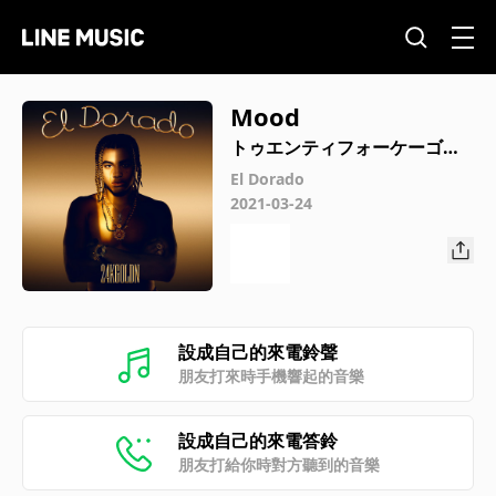
Mood
トゥエンティフォーケーゴー
ルデン
El Dorado
2021-03-24
設成自己的來電鈴聲
朋友打來時手機響起的音樂
設成自己的來電答鈴
朋友打給你時對方聽到的音樂