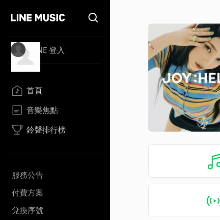
LINE 登入
首頁
音樂焦點
鈴聲排行榜
服務公告
付費方案
兌換序號