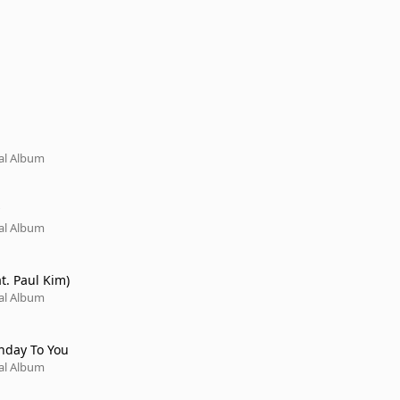
ial Album
ial Album
at. Paul Kim)
ial Album
hday To You
ial Album