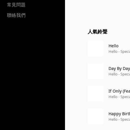
常見問題
聯絡我們
人氣鈴聲
Hello
Hello - Spec
Day By Day
Hello - Spec
If Only (Fe
Hello - Spec
Happy Birt
Hello - Spec