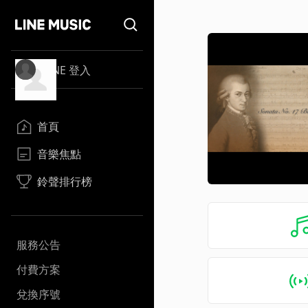
LINE 登入
首頁
音樂焦點
鈴聲排行榜
服務公告
付費方案
兌換序號