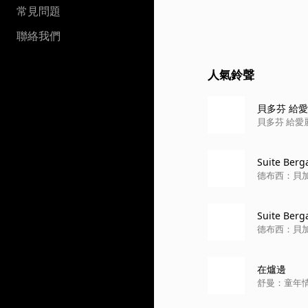
常見問題
聯絡我們
人氣鈴聲
貝多芬 給
貝多芬 給愛
Suite Berg
德布西：貝
Suite Berg
德布西：貝
在爐邊
舒曼：童年