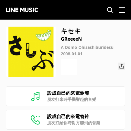
キセキ
GReeeeN
A Domo Ohisashiburidesu
2008-01-01
設成自己的來電鈴聲
朋友打來時手機響起的音樂
設成自己的來電答鈴
朋友打給你時對方聽到的音樂