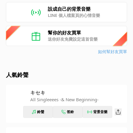
設成自己的背景音樂
LINE 個人檔案頁的心情音樂
幫你的好友買單
送你好友免費設定這首音樂
如何幫好友買單
人氣鈴聲
キセキ
All Singleeees -& New Beginning-
鈴聲
答鈴
背景音樂