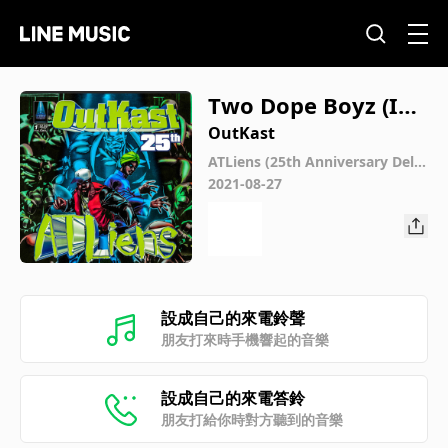
Two Dope Boyz (In
a Cadillac) (Instrum
OutKast
ental)
ATLiens (25th Anniversary Delu
xe Edition)
2021-08-27
設成自己的來電鈴聲
朋友打來時手機響起的音樂
設成自己的來電答鈴
朋友打給你時對方聽到的音樂