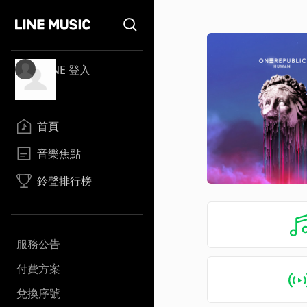
LINE 登入
首頁
音樂焦點
鈴聲排行榜
服務公告
付費方案
兌換序號