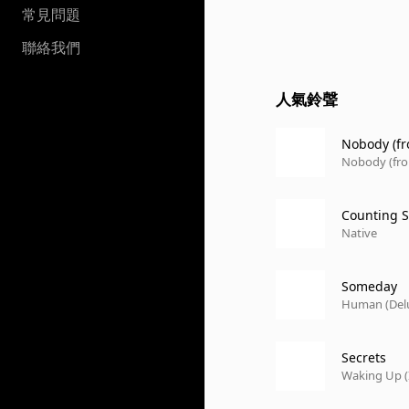
常見問題
聯絡我們
人氣鈴聲
Nobody (fr
Nobody (fro
Counting S
Native
Someday
Human (Del
Secrets
Waking Up (