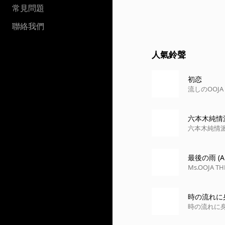
常見問題
聯絡我們
人氣鈴聲
初恋
流しのOOJA 2
六本木純情
六本木純情
最後の雨 (AL
Ms.OOJA 
時の流れに
時の流れに