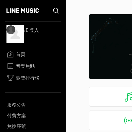
LINE 登入
首頁
音樂焦點
鈴聲排行榜
服務公告
付費方案
兌換序號