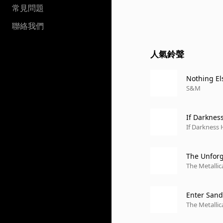
常見問題
聯絡我們
人氣鈴聲
Nothing Els
S&M
If Darknes
If Darkness
The Unfor
The Metallica
Enter San
The Metallica