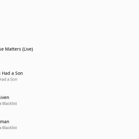
e Matters (Live)
s Had a Son
 Had a Son
given
 Blacklist
dman
 Blacklist