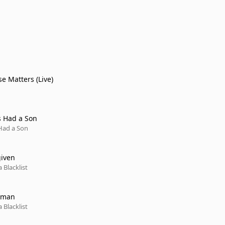
e Matters (Live)
s Had a Son
 Had a Son
given
 Blacklist
dman
 Blacklist