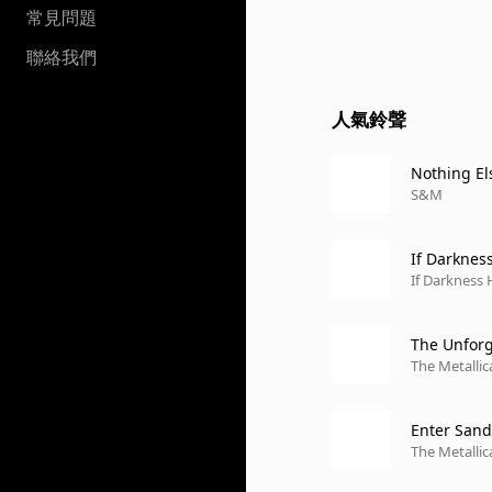
常見問題
聯絡我們
人氣鈴聲
Nothing Els
S&M
If Darknes
If Darkness
The Unfor
The Metallica
Enter San
The Metallica