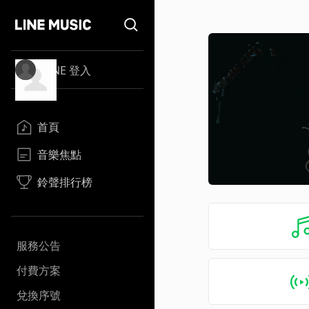
LINE 登入
首頁
音樂焦點
鈴聲排行榜
服務公告
付費方案
兌換序號