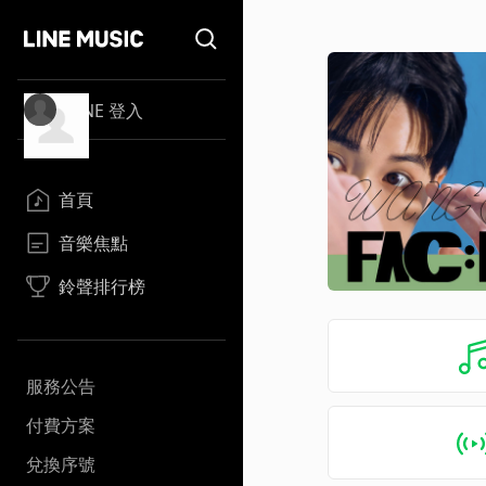
LINE 登入
首頁
音樂焦點
鈴聲排行榜
服務公告
付費方案
兌換序號