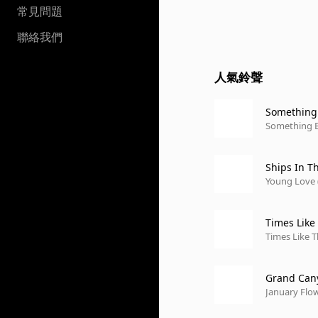
常見問題
聯絡我們
人氣鈴聲
Something 
Something B
Ships In T
Young Love 
Times Like
Times Like T
Grand Can
January Flow