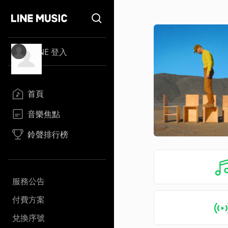
LINE 登入
首頁
音樂焦點
鈴聲排行榜
服務公告
付費方案
兌換序號