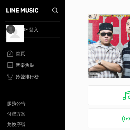
LINE 登入
首頁
音樂焦點
鈴聲排行榜
服務公告
付費方案
兌換序號