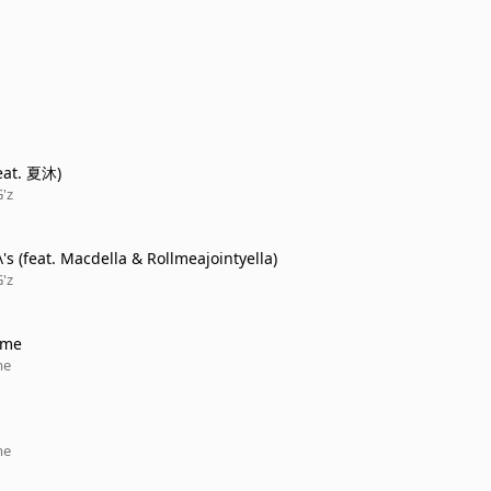
at. 夏沐)
G'z
\'s (feat. Macdella & Rollmeajointyella)
G'z
ime
me
me