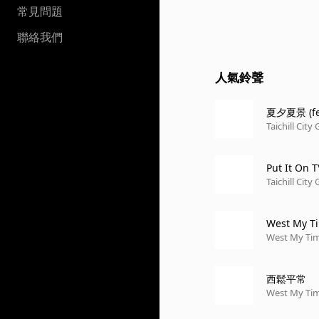
常見問題
聯絡我們
人氣鈴聲
夏夕夏景 (fe
Taichill City 
Put It On T
Taichill City 
West My T
West My Ti
西鬆平常
West My Ti