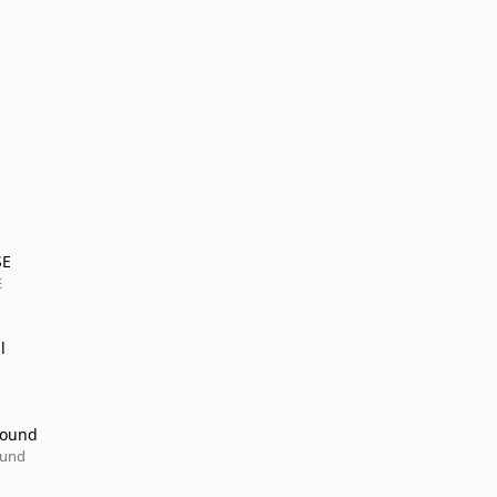
SE
E
l
round
ound