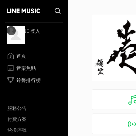
LINE 登入
首頁
音樂焦點
鈴聲排行榜
服務公告
付費方案
兌換序號