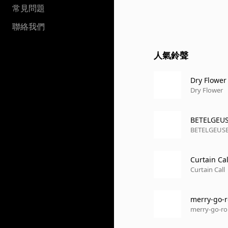
常見問題
聯絡我們
人氣鈴聲
Dry Flower
Dry Flower
BETELGEU
BETELGEUS
Curtain Cal
Curtain Call
merry-go-
merry-go-r