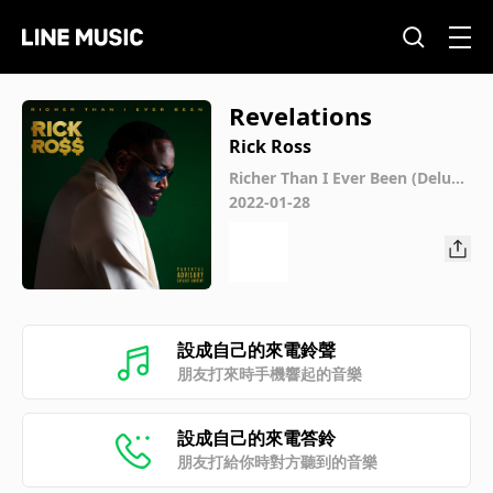
Revelations
Rick Ross
Richer Than I Ever Been (Delux
e)
2022-01-28
設成自己的來電鈴聲
朋友打來時手機響起的音樂
設成自己的來電答鈴
朋友打給你時對方聽到的音樂