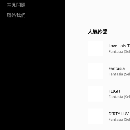
常見問題
聯絡我們
人氣鈴聲
Love Lots 
Fantasia (Se
Fantasia
Fantasia (Se
FLIGHT
Fantasia (Se
DIRTY LUV
Fantasia (Se