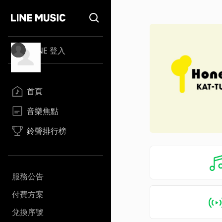
LINE 登入
首頁
音樂焦點
鈴聲排行榜
服務公告
付費方案
兌換序號