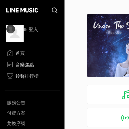
LINE 登入
首頁
音樂焦點
鈴聲排行榜
服務公告
付費方案
兌換序號