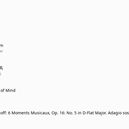
om
er
馬
馬
o of Mind
ff: 6 Moments Musicaux, Op. 16: No. 5 in D-Flat Major. Adagio so