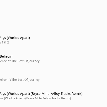
ays (Worlds Apart)
s 1 & 2
Believin'
elievin': The Best Of Journey
elievin': The Best Of Journey
ays (Worlds Apart) (Bryce Miller/Alloy Tracks Remix)
s (Worlds Apart) (Bryce Miller/Alloy Tracks Remix)