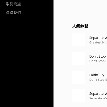
常見問題
聯絡我們
人氣鈴聲
Separate W
Greatest Hit
Don't Stop 
Don't Stop B
Faithfully
Don't Stop B
Separate W
Separate Way