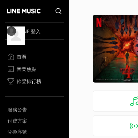
LINE 登入
首頁
音樂焦點
鈴聲排行榜
服務公告
付費方案
兌換序號