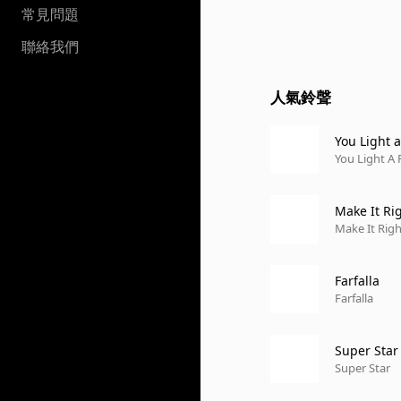
常見問題
聯絡我們
人氣鈴聲
You Light a
You Light A 
Make It Ri
Make It Righ
Farfalla
Farfalla
Super Star
Super Star