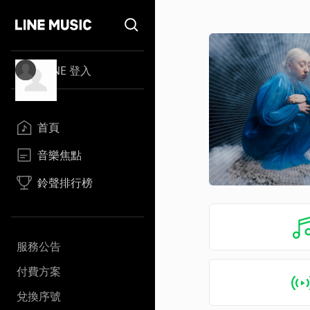
LINE 登入
首頁
音樂焦點
鈴聲排行榜
服務公告
付費方案
兌換序號