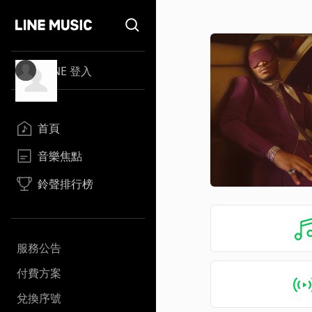
LINE 登入
首頁
音樂焦點
鈴聲排行榜
服務公告
付費方案
兌換序號