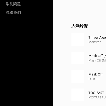
常見問題
聯絡我們
人氣鈴聲
Throw Awa
Monster
Mask Off (
Mask Off (M
Mask Off
FUTURE
TOO FAST
MIXTAPE P