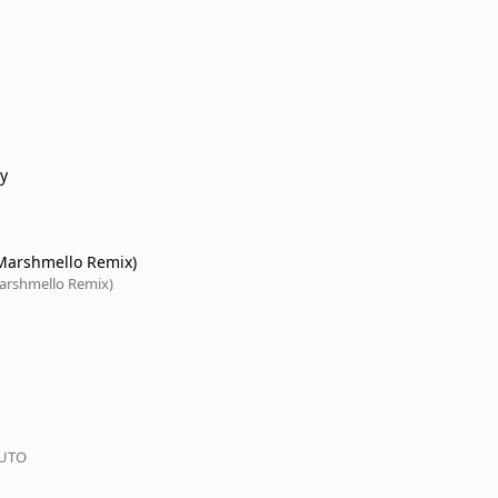
y
Marshmello Remix)
arshmello Remix)
LUTO