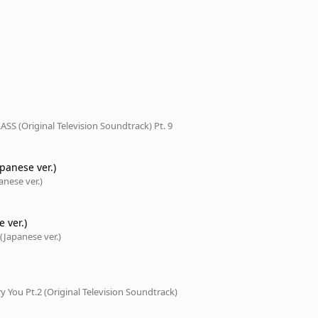
S (Original Television Soundtrack) Pt. 9
panese ver.)
anese ver.)
 ver.)
Japanese ver.)
y You Pt.2 (Original Television Soundtrack)