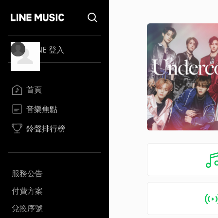
LINE 登入
首頁
音樂焦點
鈴聲排行榜
服務公告
付費方案
兌換序號