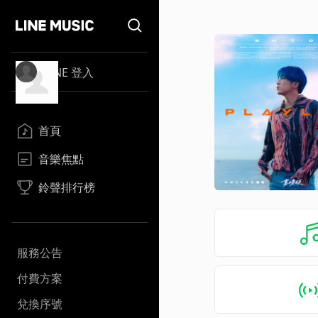
LINE 登入
首頁
音樂焦點
鈴聲排行榜
服務公告
付費方案
兌換序號