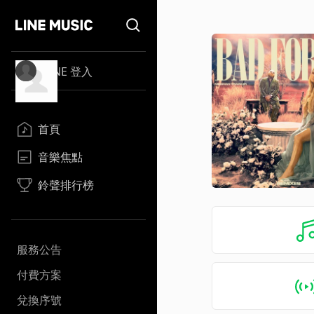
LINE 登入
首頁
音樂焦點
鈴聲排行榜
服務公告
付費方案
兌換序號