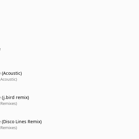
e
 (Acoustic)
Acoustic)
(j.bird remix)
(Remixes)
 (Disco Lines Remix)
(Remixes)