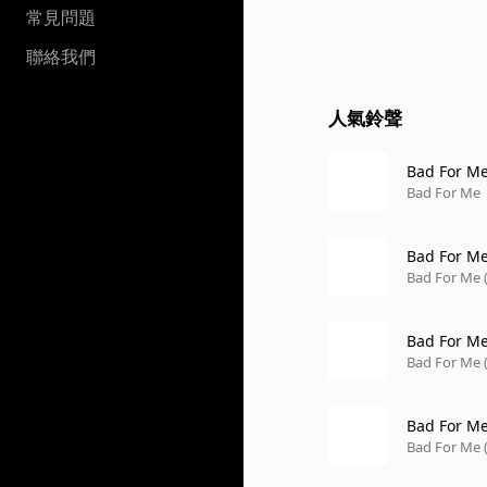
常見問題
聯絡我們
人氣鈴聲
Bad For M
Bad For Me
Bad For Me
Bad For Me (
Bad For Me 
Bad For Me 
Bad For Me
Bad For Me 