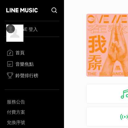
LINE 登入
首頁
音樂焦點
鈴聲排行榜
服務公告
付費方案
兌換序號