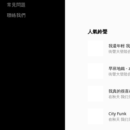
常見問題
聯絡我們
人氣鈴聲
我還年輕 我
街聲大登陸合
早班地鐵 - 
街聲大登陸合
我真的很喜
在秋天 我们
City Funk
在秋天 我们