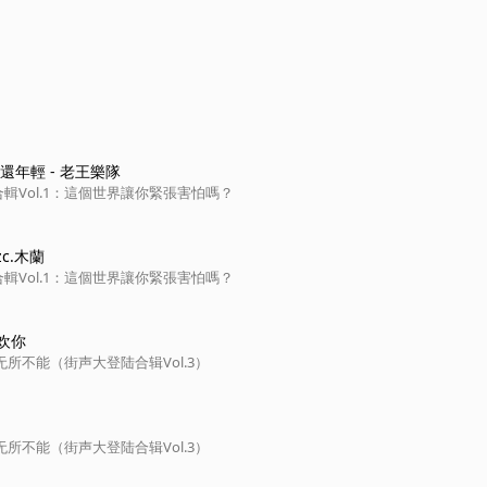
還年輕 - 老王樂隊
輯Vol.1：這個世界讓你緊張害怕嗎？
zc.木蘭
輯Vol.1：這個世界讓你緊張害怕嗎？
欢你
无所不能（街声大登陆合辑Vol.3）
无所不能（街声大登陆合辑Vol.3）