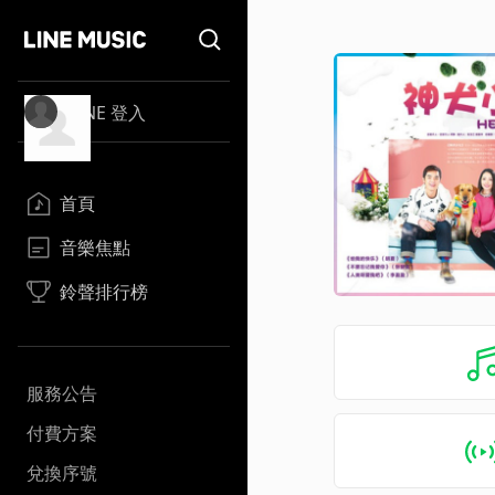
LINE 登入
首頁
音樂焦點
鈴聲排行榜
服務公告
付費方案
兌換序號