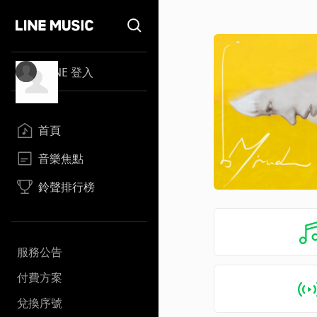
LINE 登入
首頁
音樂焦點
鈴聲排行榜
服務公告
付費方案
兌換序號