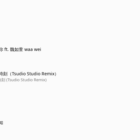
ft. 魏如萱 waa wei
（Tsudio Studio Remix）
Tsudio Studio Remix)
知